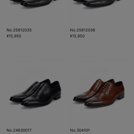
No.25612035
No.25612036
¥15,950
¥15,950
No.24630017
No.304101