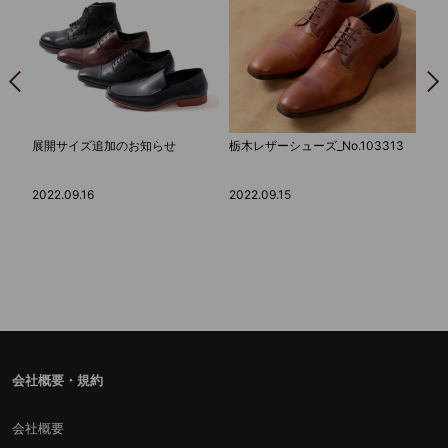
PI
展開サイズ追加のお知らせ
栃木レザーシューズ_No.103313
介
2022.09.16
2022.09.15
202
会社概要・規約
会社概要