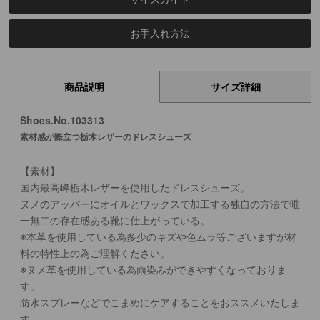
お手入れ方法
商品説明
サイズ詳細
Shoes.No.103313
素材感が際立つ栃木レザーのドレスシューズ
【素材】
国内最高峰栃木レザーを使用したドレスシューズ。
ヌメのアッパーにオイルとワックスで加工する独自の方法で唯
一無二の存在感ある靴に仕上がっている。
※本革を使用している為多少のキズや色ムラ等ございますが材
料の特性上の為ご理解ください。
※ヌメ革を使用している為雨染みができやすくなっておりま
す。
防水スプレーなどでこまめにケアすることをおススメいたしま
す。