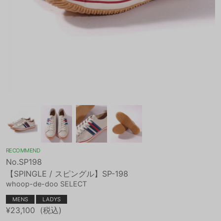
RECOMMEND
No.SP198
【SPINGLE / スピングル】SP-198
whoop-de-doo SELECT
MENS
LADYS
¥23,100
(税込)