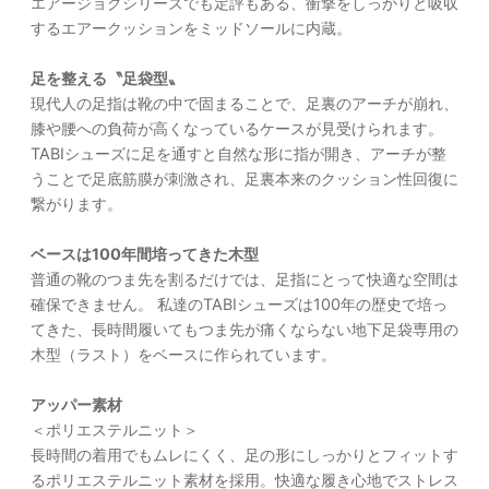
エアージョグシリーズでも定評もある、衝撃をしっかりと吸収
するエアークッションをミッドソールに内蔵。
足を整える〝足袋型〟
現代人の足指は靴の中で固まることで、足裏のアーチが崩れ、
膝や腰への負荷が高くなっているケースが見受けられます。
TABIシューズに足を通すと自然な形に指が開き、アーチが整
うことで足底筋膜が刺激され、足裏本来のクッション性回復に
繋がります。
ベースは100年間培ってきた木型
普通の靴のつま先を割るだけでは、足指にとって快適な空間は
確保できません。 私達のTABIシューズは100年の歴史で培っ
てきた、長時間履いてもつま先が痛くならない地下足袋専用の
木型（ラスト）をベースに作られています。
アッパー素材
＜ポリエステルニット＞
長時間の着用でもムレにくく、足の形にしっかりとフィットす
るポリエステルニット素材を採用。快適な履き心地でストレス