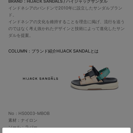
BRAND：HIJACK SANDALS / ハイジャックサンダル
インドネシアのバンドンで2010年に設立したサンダルブラン
ド。
インドネシアの文化を維持することを理念に掲げ、流行を追う
のではなく考え抜かれたデザインと技術によって進化したサン
ダルを提案。
COLUMN：ブランド紹介HIJACK SANDALとは
No：
HS0003-MBOB
素材：ナイロン
ソール：ラバー