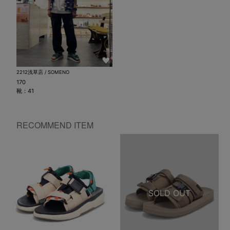
2212浅草店 / SOMENO
170
靴：41
RECOMMEND ITEM