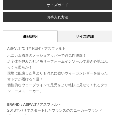
サイズガイド
お手入れ方法
商品説明
サイズ詳細
ASFVLT "CITY RUN" / アスファルト
ハニカム構造のメッシュアッパーで通気性抜群！
足全体を包みこむメモリーフォームインソールで履き心地はふ
っくら柔らか！
環境に配慮した革よりも汚れに強いヴィーガンレザーを使った
オトナが履ける１足！
個性的なウェーブラインで足元をより軽快に見せてくれるタウ
ンユーススニーカー。
BRAND：ASFVLT / アスファルト
2013年パリでスタートしたフランスのスニーカーブランド