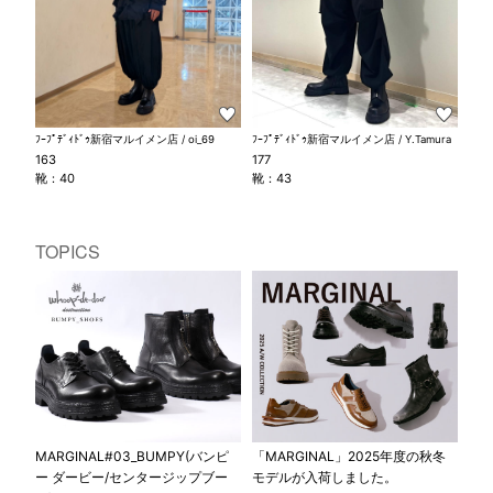
ﾌｰﾌﾟﾃﾞｨﾄﾞｩ新宿マルイメン店 / oi_69
ﾌｰﾌﾟﾃﾞｨﾄﾞｩ新宿マルイメン店 / Y.Tamura
163
177
靴：40
靴：43
TOPICS
MARGINAL#03_BUMPY(バンピ
「MARGINAL」2025年度の秋冬
ー ダービー/センタージップブー
モデルが入荷しました。