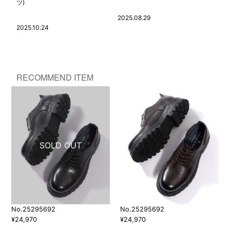
ツ)
2025.08.29
2025.10.24
RECOMMEND ITEM
No.25295692
No.25295692
¥24,970
¥24,970