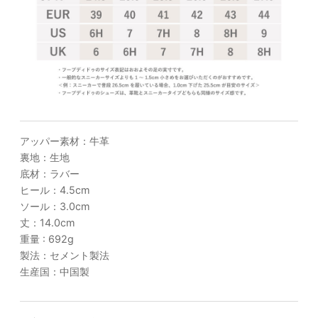
アッパー素材：牛革
裏地：生地
底材：ラバー
ヒール：4.5cm
ソール：3.0cm
丈：14.0cm
重量 : 692g
製法：セメント製法
生産国：中国製