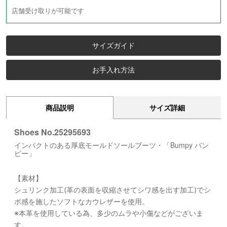
店舗受け取りが可能です
サイズガイド
お手入れ方法
商品説明
サイズ詳細
Shoes No.25295693
インパクトのある厚底モールドソールブーツ・「Bumpy バン
ピー」
【素材】
シュリンク加工(革の表面を収縮させてシワ感を出す加工)でシ
ボ感を施したソフトなカウレザーを使用。
※本革を使用している為、多少のムラや小傷などがございま
す。