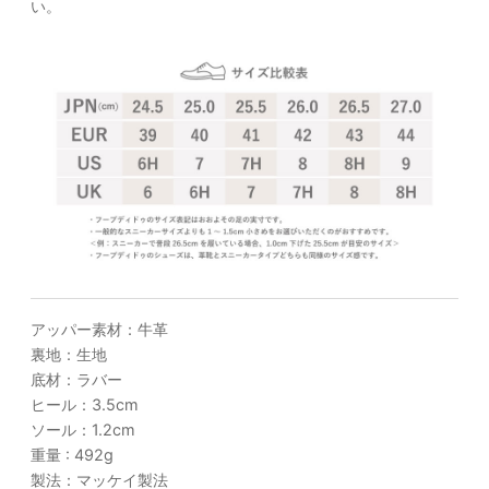
い。
アッパー素材：牛革
裏地：生地
底材：ラバー
ヒール：3.5cm
ソール：1.2cm
重量 : 492g
製法：マッケイ製法