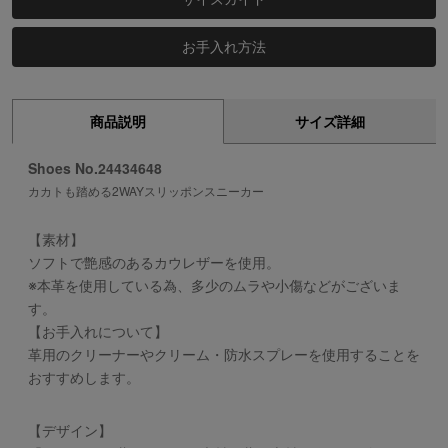
お手入れ方法
商品説明
サイズ詳細
Shoes No.24434648
カカトも踏める2WAYスリッポンスニーカー
【素材】
ソフトで艶感のあるカウレザーを使用。
※本革を使用している為、多少のムラや小傷などがございま
す。
【お手入れについて】
革用のクリーナーやクリーム・防水スプレーを使用することを
おすすめします。
【デザイン】