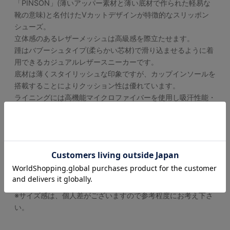
「PINSON」(薄いアッパー素材と薄い底材で作られた軽易な
靴の意味)と名付けたVカットデザインが特徴的なスリッポン
シューズ。
立体感のあるレザーメッシュは高級感を際立たせます。
踵はバブーシュタイプ(柔らかい芯材)で滑り込ませるように着
用できるカジュアルレザースニーカーです。
底材は薄くスタイリッシュな印象ですが、カップインソールを
搭載することによりクッション性は優れています。
ライニングには高機能マイクロファイバーを使用し吸汗性能・
防臭のパフォーマンスに優れています。
【サイズ】
普段革靴で25.5cm、ライニングやインソールにクッションが
入っているスポーツ系スニーカーで26.5cm～27.0cmを使用
するスタッフで< 41/25.5cm商品サイズ>がちょうどよかった
です。
※サイズ感は、個人差がございますので参考程度にお考え下さ
い。