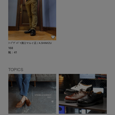
ﾌｰﾌﾟﾃﾞｨﾄﾞｩ溝口マルイ店 / A.SHIMIZU
168
靴：41
TOPICS