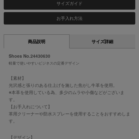
サイズガイド
お手入れ方法
商品説明
サイズ詳細
Shoes No.24430630
軽量で使いやすいビジネスの定番デザイン
【素材】
光沢感と張りのある仕上げを施した焦がし牛革を使用。
※本革を使用している為、多少のムラや小傷などがございま
す。
【お手入れについて】
革用クリーナーや防水スプレーを使用することをおすすめしま
す。
【デザイン】