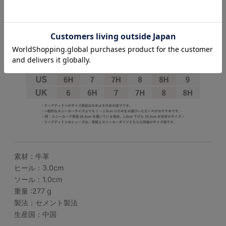
い。
素材：牛革
ヒール：3.0cm
ソール：1.0cm
重量 :277 g
製法：セメント製法
生産国：中国