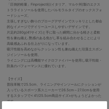
「圧倒的軽量」Finproject社(イタリア、マルケ州)製のエクス
トラライトソールを使用したバルモラルタイプのオックスフォ
ードシューズ。
主張しすぎない飾りのブローグデザインでスッキリとした都会
的なイメージでデイリーユースしやすいデザインです。
片足約280g(41サイズ)と手に取った瞬間に分かる軽さと柔軟
性を兼ね備え､艶感のある焦がし革を組み合わせることにより
高級感あふれる仕上がりになっています。
吸汗性能を高めながらクッション性も兼ね備えた珪藻土スポン
ジインソールを使用。
ライニングには高機能マイクロファイバーを使用し吸汗性能・
防臭のパフォーマンスに優れています。
【サイズ】
普段革靴で25.5cm、ライニングやインソールにクッションが
入っているスポーツ系スニーカーで26.5cm～27.0cmを使用
するスタッフで< 41/25.5cm商品サイズ>がちょうどよかった
です。
※サイズ感は、個人差がございますので参考程度にお考え下さ