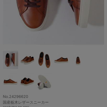
No.24296620
国産栃木レザースニーカー
costume no age