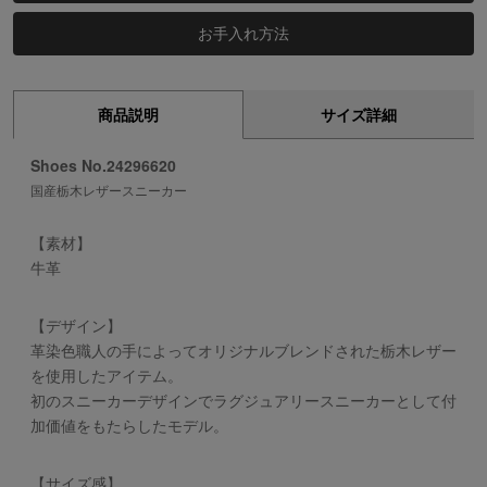
お手入れ方法
商品説明
サイズ詳細
Shoes No.24296620
国産栃木レザースニーカー
【素材】
牛革
【デザイン】
革染色職人の手によってオリジナルブレンドされた栃木レザー
を使用したアイテム。
初のスニーカーデザインでラグジュアリースニーカーとして付
加価値をもたらしたモデル。
【サイズ感】