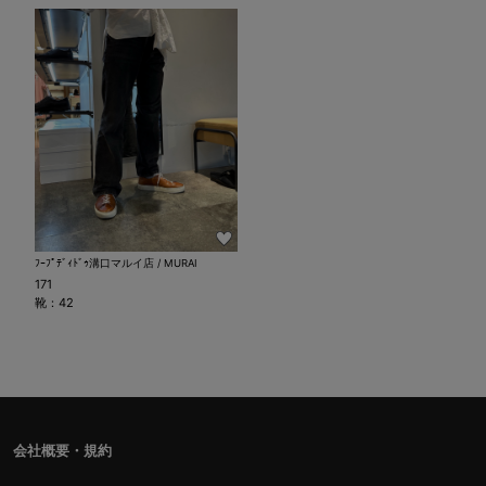
ﾌｰﾌﾟﾃﾞｨﾄﾞｩ溝口マルイ店 / MURAI
171
靴：42
会社概要・規約