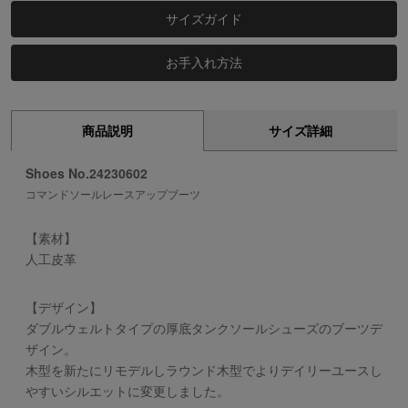
サイズガイド
お手入れ方法
商品説明
サイズ詳細
Shoes No.24230602
コマンドソールレースアップブーツ
【素材】
人工皮革
【デザイン】
ダブルウェルトタイプの厚底タンクソールシューズのブーツデ
ザイン。
木型を新たにリモデルしラウンド木型でよりデイリーユースし
やすいシルエットに変更しました。