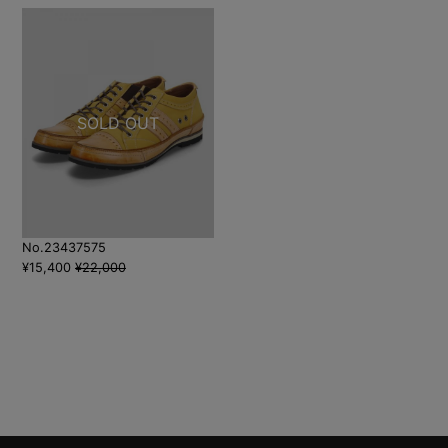
No.23437575
¥15,400
¥22,000