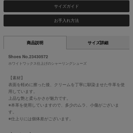
サイズガイド
お手入れ方法
商品説明
サイズ詳細
Shoes No.23430572
ホワイトワックス仕上げのシャーリングシューズ
【素材】
表面を軽めに擦った後、クリームを丁寧に馴染ませた牛革を使
用しています。
上品な艶と柔らかさが魅力です。
※本革を使用していますので、多少のムラ、小傷がございま
す。
※仕上りには個体差がございます。