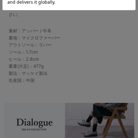
です。
※サイズ感には個人差がございますので、参考程度にお考え下
さい。
素材：アッパー / 牛革
裏地：マイクロファーバー
アウトソール：ラバー
ソール：1.7cm
ヒール：2.8cm
重量(片足)：477g
製法：マッケイ製法
生産国：中国