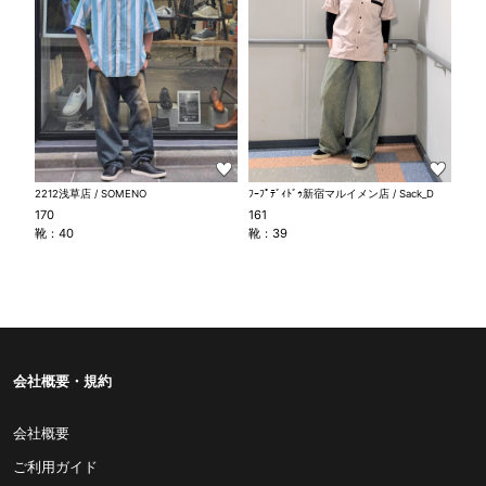
2212浅草店 / SOMENO
ﾌｰﾌﾟﾃﾞｨﾄﾞｩ新宿マルイメン店 / Sack_D
170
161
靴：40
靴：39
会社概要・規約
会社概要
ご利用ガイド