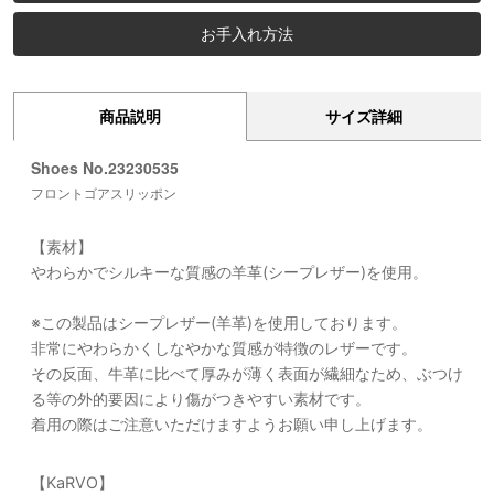
お手入れ方法
商品説明
サイズ詳細
Shoes No.23230535
フロントゴアスリッポン
【素材】
やわらかでシルキーな質感の羊革(シープレザー)を使用。
※この製品はシープレザー(羊革)を使用しております。
非常にやわらかくしなやかな質感が特徴のレザーです。
その反面、牛革に比べて厚みが薄く表面が繊細なため、ぶつけ
る等の外的要因により傷がつきやすい素材です。
着用の際はご注意いただけますようお願い申し上げます。
【KaRVO】