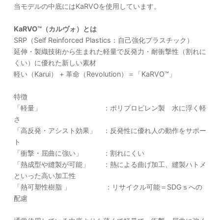
当モデルの中底にはKaRVOを使用しています。
KaRVO™（カルヴォ）とは
SRP（Self Reinforced Plastics：自己強化プラスチック）
延伸・製織技術から生まれた軽量で反発力・耐衝撃性（割れに
くい）に優れた新しい素材
軽い（Karui） + 革命（Revolution）＝「KaRVO™」
特徴
「軽量」 ：ポリプロピレン製 水に浮く軽
さ
「高反発・アシスト効果」 ：反発性に優れ人の動作をサポー
ト
「衝撃・屈曲に強い」 ：割れにくい
「熱成型や縫製が可能」 ：熱による曲げ加工、縫製ハトメ
といった高い加工性
「熱可塑性樹脂 」 ：リサイクル可能＝SDGｓへの
配慮