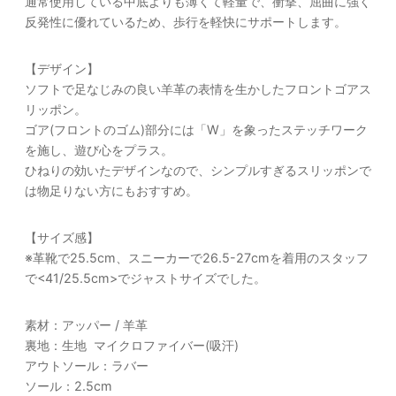
通常使用している中底よりも薄くて軽量で、衝撃、屈曲に強く
反発性に優れているため、歩行を軽快にサポートします。
【デザイン】
ソフトで足なじみの良い羊革の表情を生かしたフロントゴアス
リッポン。
ゴア(フロントのゴム)部分には「W」を象ったステッチワーク
を施し、遊び心をプラス。
ひねりの効いたデザインなので、シンプルすぎるスリッポンで
は物足りない方にもおすすめ。
【サイズ感】
※革靴で25.5cm、スニーカーで26.5-27cmを着用のスタッフ
で<41/25.5cm>でジャストサイズでした。
素材：アッパー / 羊革
裏地：生地 マイクロファイバー(吸汗)
アウトソール：ラバー
ソール：2.5cm