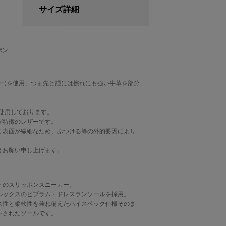
サイズ詳細
ポン
ー)を使用、つま先と踵には擦れにも強い牛革を部分
を使用しております。
が特徴のレザーです。
く表面が繊細なため、ぶつける等の外的要因により
うお願い申し上げます。
トのスリッポンスニーカー。
ルックスのビブラム・ドレスランソールを採用。
久性と柔軟性を兼ね備えたハイスペック仕様そのま
ンされたソールです。