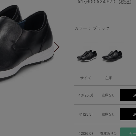
¥17,600
¥24,970
(税込)
カラー： ブラック
サイズ
在庫
40(25.0)
在庫なし
S
41(25.5)
在庫なし
S
42(26.0)
在庫あり○
カ