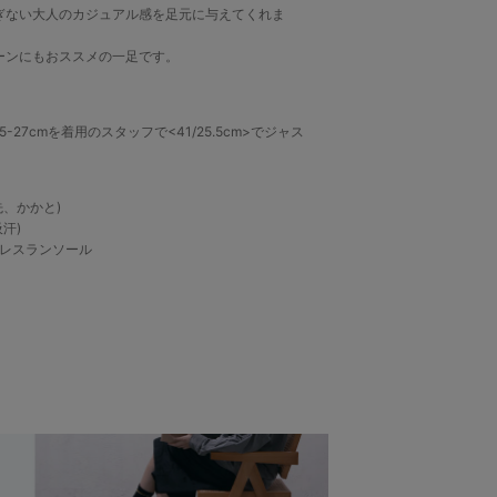
ぎない大人のカジュアル感を足元に与えてくれま
ーンにもおススメの一足です。
5-27cmを着用のスタッフで<41/25.5cm>でジャス
先、かかと)
汗)
ドレスランソール