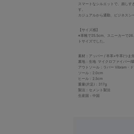
スマートなシルエットで、崩しす
す。
カジュアルから通勤、ビジネスシ
【サイズ感】
※革靴で25.5cm、スニーカーで26.
トサイズでした。
素材：アッパー / 羊革×牛革(つま
裏地：生地 マイクロファイバー(吸
アウトソール：ラバー Vibram・
ソール：2.0cm
ヒール：2.5cm
重量(片足)：317g
製法：セメント製法
生産国：中国