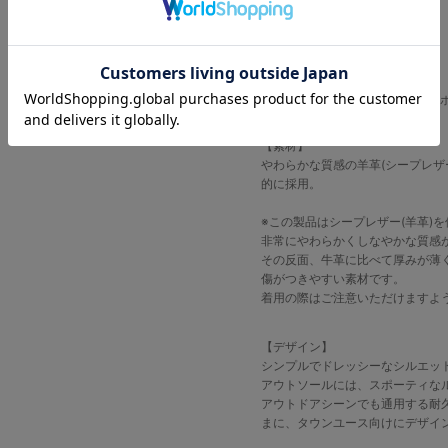
商品説明
Shoes No.23230531
Vibram Dress runソール・スリッ
【素材】
やわらかな質感の羊革(シープレザ
的に採用。
※この製品はシープレザー(羊革)
非常にやわらかくしなやかな質感
その反面、牛革に比べて厚みが薄
傷がつきやすい素材です。
着用の際はご注意いただけますよ
【デザイン】
シンプルでドレッシーなシルエッ
アウトソールには、スポーティな
アウトドアシーンでも通用する耐
まに、タウンユース向けにデザイ