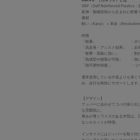
SRP（Self Reinforced Pla
延伸・製織技術から生まれた軽量
素材
軽い（Karui） + 革命（Revoluti
特徴
「軽量」 ：ポリプロピ
「高反発・アシスト効果」 ：反
「衝撃・屈曲に強い」 ：割
「熱成型や縫製が可能」 ：熱に
「熱可塑性樹脂 」 ：リサイ
通常使用している中底よりも薄く
め、歩行を軽快にサポートします
【デザイン】
アッパーに合わせてコバの張り出
な雰囲気に。
厚みが薄くワイズのある木型は、
なシルエットが特徴。
インサイドにはジッパーを取り付
カジュアルな装いからスーツスタ