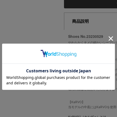
商品説明
Shoes No.23230529
やわらかくキメの細かいシープレ
【素材】
細かいシボ感とふんわりとした柔
※この製品はシープレザー(羊革)
非常にやわらかくしなやかな質感
その反面、牛革に比べて厚みが薄
傷がつきやすい素材です。
着用の際はご注意いただけますよ
【KaRVO】
当モデルの中底にはKaRVOを使
KaRVO™（カルヴォ）とは