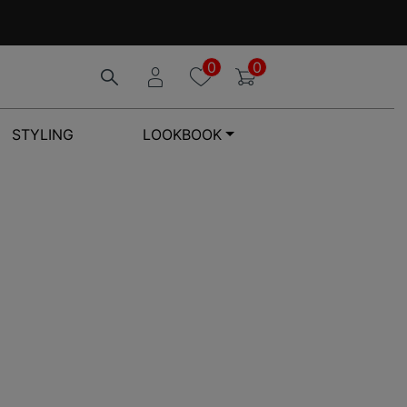
0
0
STYLING
LOOKBOOK
ツ