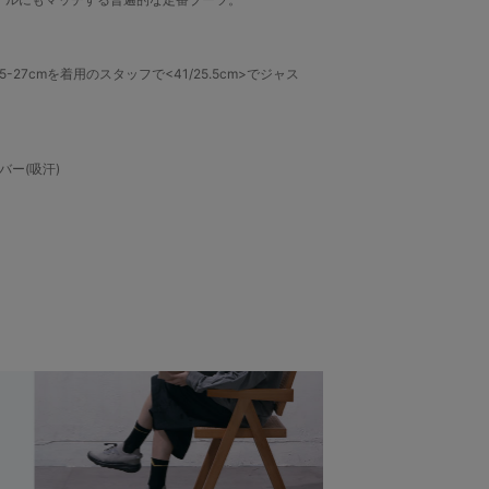
5-27cmを着用のスタッフで<41/25.5cm>でジャス
ー(吸汗)