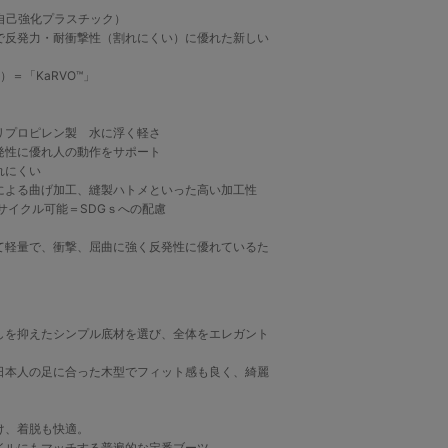
stics：自己強化プラスチック）
で反発力・耐衝撃性（割れにくい）に優れた新しい
on）＝「KaRVO™」
レン製 水に浮く軽さ
発性に優れ人の動作をサポート
れにくい
よる曲げ加工、縫製ハトメといった高い加工性
クル可能＝SDGｓへの配慮
て軽量で、衝撃、屈曲に強く反発性に優れているた
。
しを抑えたシンプル底材を選び、全体をエレガント
日本人の足に合った木型でフィット感も良く、綺麗
け、着脱も快適。
イルにもマッチする普遍的な定番ブーツ。