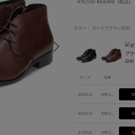
¥16,500
¥23,100
(税込)
カラー： ダークブラウン(23)
サイズ
在庫
39(24.5)
在庫なし
S
40(25.0)
在庫なし
S
41(25.5)
在庫なし
S