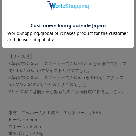
ぽてっとボリューム感のある木型にプレーンなデザインを乗せ
たバルーンシューズ。
ヒールハイト5.5cmのプラットフォームソールはEVA素材を
使用し、見た目よりも軽く使いやすくなっています。
厚底好き、ファッション好きにオススメ、ユニセックスデザイ
ンのカジュアルな一足です。
【サイズ感】
※革靴で25.5cm、スニーカーで26.5-27cmを着用のスタッフ
で<40/25.0cm>でジャストサイズでした。
※革靴で23.0cm、スニーカーで23.5cmを着用女性スタッフ
で<M/23.5cm>でジャストサイズでした。
※サイズ感には個人差があるためご参考程度にお考え下さい。
素材：アッパー / 人工皮革 アウトソール / EVA
ヒール：5.5cm
ストーム：3.7cm
重量(片足)：423g