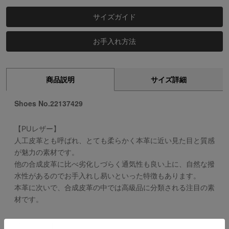
サイズガイド
お手入れ方法
商品説明
サイズ詳細
Shoes No.22137429
【PUレザー】
人工皮革とも呼ばれ、とても柔らかく本革に近い見た目と質感
が魅力の素材です。
他の合成皮革に比べ劣化しづらく通気性も良い上に、自然な撥
水性があるのでお手入れし易いといった特徴もあります。
本革に次いで、合成皮革の中では高級品に分類される注目の素
材です。
【デザイン】