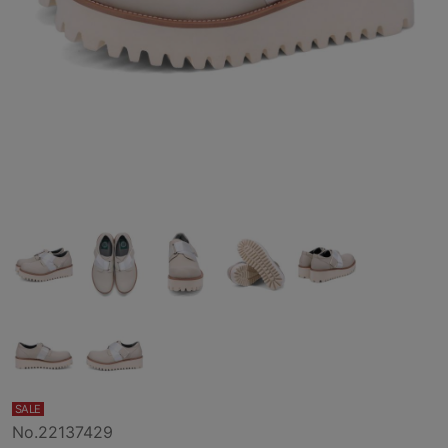
SALE
No.22137429