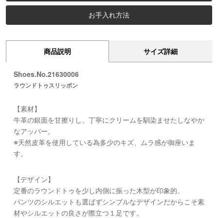
お手入れ方法
商品説明
サイズ詳細
Shoes.No.21630006
ラウンドトゥスリッポン
【素材】
牛革の銀面を甘擦りし、丁寧にクリームを馴染ませたしなやか
なアッパー。
※天然皮革を使用している為多少のキズ、ムラ感が御座いま
す。
【デザイン】
定番のラウンドトゥを少し内側に振った木型が印象的。
パンツのシルエットも選ばずシンプルなデザインだからこそ素
材やシルエットの良さが際立つ１足です。