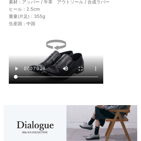
素材：アッパー / 牛革 アウトソール / 合成ラバー
ヒール：2.5cm
重量(片足)：355g
生産国：中国