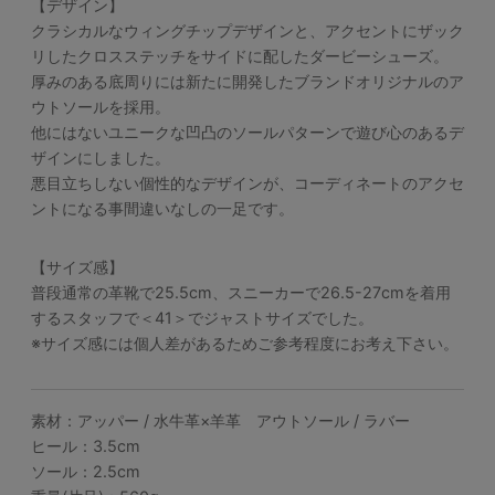
【デザイン】
クラシカルなウィングチップデザインと、アクセントにザック
リしたクロスステッチをサイドに配したダービーシューズ。
厚みのある底周りには新たに開発したブランドオリジナルのア
ウトソールを採用。
他にはないユニークな凹凸のソールパターンで遊び心のあるデ
ザインにしました。
悪目立ちしない個性的なデザインが、コーディネートのアクセ
ントになる事間違いなしの一足です。
【サイズ感】
普段通常の革靴で25.5cm、スニーカーで26.5-27cmを着用
するスタッフで＜41＞でジャストサイズでした。
※サイズ感には個人差があるためご参考程度にお考え下さい。
素材：アッパー / 水牛革×羊革 アウトソール / ラバー
ヒール：3.5cm
ソール：2.5cm