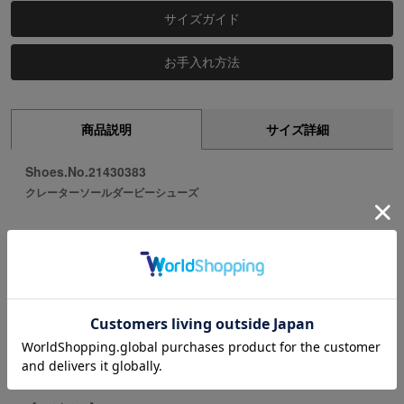
サイズガイド
お手入れ方法
商品説明
サイズ詳細
Shoes.No.21430383
クレーターソールダービーシューズ
【素材】
雰囲気のある革目のベビーバッファローレザーと、トゥとヒー
ルにはキメ細かなシープレザーを使用したコンビネーション仕
様。
どちらも柔らかな素材なので、足当り・屈曲性◎です。
※本革を使用している為、多少のムラや小傷、個体差などがご
ざいます。