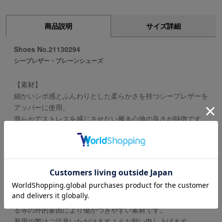
商品説明
サイズ詳細
Shoes No.21130294
シープレザー・プレーンシューズ
【素材】
細かいシボ感とふんわりとした柔らかさを持つシープレザーを
アッパーに使用。
滑らかでストレスを感じさせない履き心地の良さが特徴です。
アウトソールにはブランドロゴ入りのオリジナルモールドソー
ルを使用。
防滑性・屈曲性に優れた仕様になっています。
※この製品はシープレザー(羊革)を使用しております。
非常にやわらかくしなやかな質感が特徴のレザーです。
その反面、牛革に比べて厚みが薄く表面が繊細なため、ぶつけ
る等の外的要因により傷がつきやすい素材です。
着用の際はご注意いただけますようお願い申し上げます。