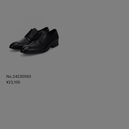
No.24230593
¥23,100