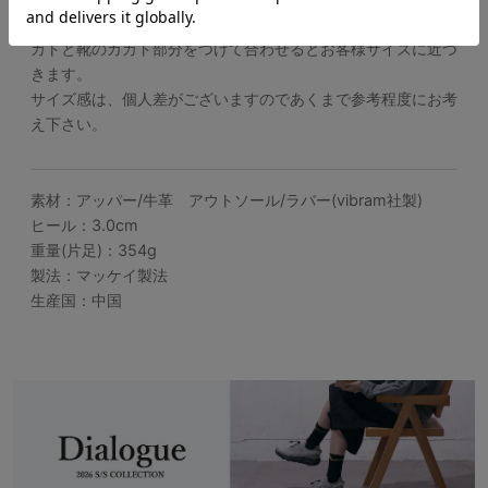
デザイン上つま先に少し捨て寸法が入っていますので、足のカ
カトと靴のカカト部分をつけて合わせるとお客様サイズに近づ
きます。
サイズ感は、個人差がございますのであくまで参考程度にお考
え下さい。
素材：アッパー/牛革 アウトソール/ラバー(vibram社製)
ヒール：3.0cm
重量(片足)：354g
製法：マッケイ製法
生産国：中国