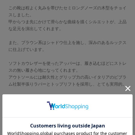
この靴は程よく丸みを帯びたセミロングノーズの木型をチョイ
スしました。
甲からつま先にかけて滑らかな曲線を描くシルエットが、上品
な足元を演出してくれます。
また、ブラウン系はシャドウ仕上を施し、深みのあるルックス
に仕上げています。
ソフトカウレザーを使ったアッパーは、履き込むほどにストレ
スの無い履き心地になってくれます。
アウトソールには耐久性とグリップ力の高いイタリアのビブラ
ム社製半張りラバーとトップリフトを採用し、とても実用的。
使い勝手の良いデザインとタフな底周りで、毎日使用して頂き
たい一足です。
【サイズ感】
足のサイズが25.5cmのスタッフで、25.5cm商品サイズがち
ょうどよかったです。