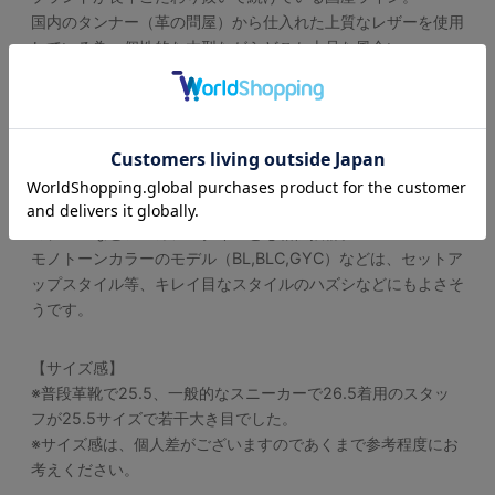
国内のタンナー（革の問屋）から仕入れた上質なレザーを使用
している為、個性的な木型ながらどこか上品な風合い。
※天然皮革を使用している為、多少のキズ、ムラ感が御座いま
す。素材の特性上ご容赦ください。
【デザイン】
スキニーやワイドパンツなどにバッチリはまりそうな1足。
オイルレザーを使用しているモデル（BL,DBR）は、リジット
のデニムなどアメカジスタイルとも相性抜群。
モノトーンカラーのモデル（BL,BLC,GYC）などは、セットア
ップスタイル等、キレイ目なスタイルのハズシなどにもよさそ
うです。
【サイズ感】
※普段革靴で25.5、一般的なスニーカーで26.5着用のスタッ
フが25.5サイズで若干大き目でした。
※サイズ感は、個人差がございますのであくまで参考程度にお
考えください。