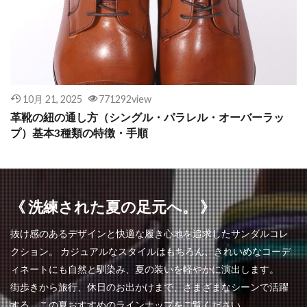
10月 21, 2025
771292view
革靴の紐の通し方（シングル・パラレル・オーバーラッ
プ）基本3種類の特徴・手順
《 洗練された夏の足元へ。 》
抜け感のあるデザインと快適な履き心地を追求したサンダルコレ
クション。 カジュアルなスタイルはもちろん、きれいめなコーデ
ィネートにも自然と馴染み、夏の装いを軽やかに演出します。
街歩きから旅行、休日のお出かけまで、さまざまなシーンで活躍
する、この夏おすすめのラインナップをご覧ください。