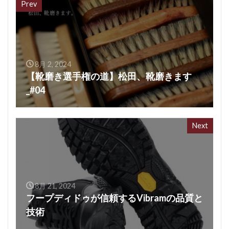
Prev
8月 2, 2024
【靴磨き選手権の道】松田、靴磨きます
_#04
Next
8月 21, 2024
フープディドゥが信頼するVibramの品質と
技術