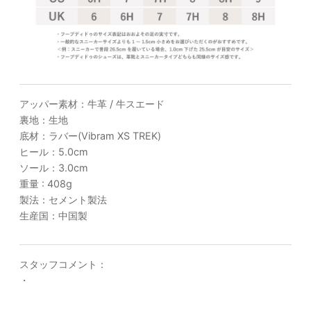
アッパー素材：牛革 / 牛スエード
裏地：生地
底材：ラバー(Vibram XS TREK)
ヒール：5.0cm
ソール：3.0cm
重量 : 408g
製法：セメント製法
生産国：中国製
スタッフコメント：
・