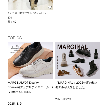
ﾌｰﾌﾟﾃﾞｨﾄﾞｩ北千住マルイ店 / S.I.T.U
174
靴：42
TOPICS
MARGINAL#07_Duality
「MARGINAL」2025年度の秋冬
Sneaker(デュアリティスニーカー)
モデルが入荷しました。
_Vibram XS TREK
2025.08.29
2025.11.19