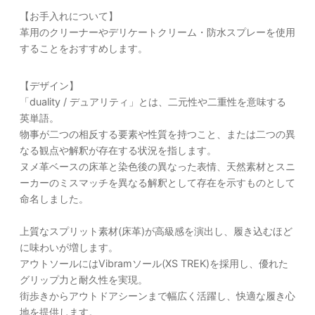
【お手入れについて】
革用のクリーナーやデリケートクリーム・防水スプレーを使用
することをおすすめします。
【デザイン】
「duality / デュアリティ」とは、二元性や二重性を意味する
英単語。
物事が二つの相反する要素や性質を持つこと、または二つの異
なる観点や解釈が存在する状況を指します。
ヌメ革ベースの床革と染色後の異なった表情、天然素材とスニ
ーカーのミスマッチを異なる解釈として存在を示すものとして
命名しました。
上質なスプリット素材(床革)が高級感を演出し、履き込むほど
に味わいが増します。
アウトソールにはVibramソール(XS TREK)を採用し、優れた
グリップ力と耐久性を実現。
街歩きからアウトドアシーンまで幅広く活躍し、快適な履き心
地を提供します。