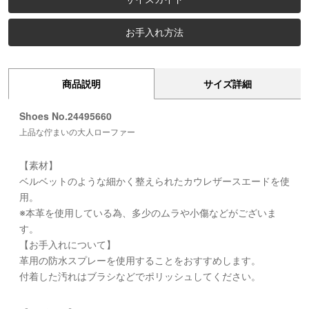
お手入れ方法
商品説明
サイズ詳細
Shoes No.24495660
上品な佇まいの大人ローファー
【素材】
ベルベットのような細かく整えられたカウレザースエードを使
用。
※本革を使用している為、多少のムラや小傷などがございま
す。
【お手入れについて】
革用の防水スプレーを使用することをおすすめします。
付着した汚れはブラシなどでポリッシュしてください。