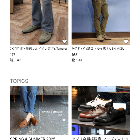
ﾌｰﾌﾟﾃﾞｨﾄﾞｩ新宿マルイメン店 / Y.Tamura
ﾌｰﾌﾟﾃﾞｨﾄﾞｩ溝口マルイ店 / A.SHIMIZU
177
168
靴：43
靴：41
TOPICS
SPRING & SUMMER 2025
アプリ会員様限定 フープディドゥ