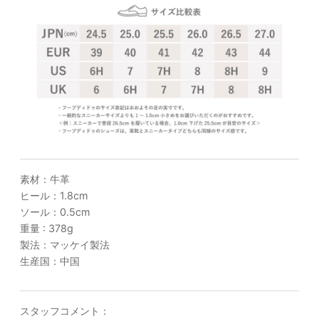
素材：牛革
ヒール：1.8cm
ソール：0.5cm
重量 : 378g
製法：マッケイ製法
生産国：中国
スタッフコメント：