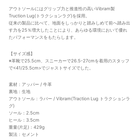
アウトソールにはグリップ力と推進性の高いVibram製
Truction Lug(トラクションラグ)を採用。
従来の製品に比べて、地面をしっかりと踏みしめて前へ踏み出
す力を25％増大したことにより、あらゆる環境において優れ
たパフォーマンスをもたらします。
【サイズ感】
※革靴で25.5cm、スニーカーで26.5-27cmを着用のスタッフ
で<41/25.5cm>でジャストサイズでした。
素材：アッパー / 牛革
裏地：生地
アウトソール：ラバー / Vibram(Traction Lug トラクションラ
グ)
ソール：2.5cm
ヒール：3.5cm
重量(片足)：429g
製法：セメント