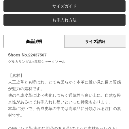
サイズガイド
お手入れ方法
商品説明
サイズ詳細
Shoes No.22437507
グルカサンダル×厚底シャークソール
【素材】
人工皮革とも呼ばれ、とても柔らかく本革に近い見た目と質感
が魅力の素材です。
他の合成皮革に比べ劣化しづらく通気性も良い上に、自然な撥
水性があるのでお手入れし易いといった特徴もあります。
本革に次いで、合成皮革の中では高級品に分類される注目の素
材です。
今回はシボ革(表面に凹凸のある革)のような素材をセレクトし