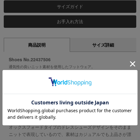
サイズガイド
お手入れ方法
商品説明
サイズ詳細
Shoes No.22437506
通気性の良いニット素材を使用したフットウェア。
【素材】
定番のニットシューズの木型変えてリモデル。
軽量で伸縮性が高く、通気性にも優れたニットアッパーを使
用。
【デザイン】
オックスフォードタイプのドレスシューズデザインをそのまま
ニットで表現しているので、素材はカジュアルでも上品さが漂