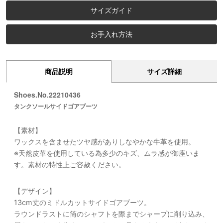
サイズガイド
お手入れ方法
商品説明
サイズ詳細
Shoes.No.22210436
タンクソールサイドゴアブーツ
【素材】
ワックスを含ませたツヤ感がありしなやかな牛革を使用。
※天然皮革を使用している為多少のキズ、ムラ感が御座いま
す。素材の特性上ご容赦ください。
【デザイン】
13cm丈のミドルカットサイドゴアブーツ。
ラウンドラストに筒のシャフトを際までシャープに削り込み、