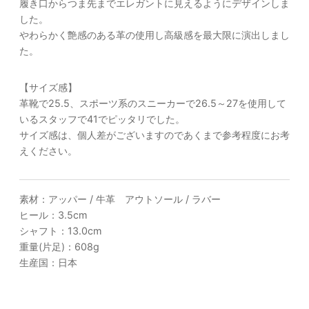
履き口からつま先までエレガントに見えるようにデザインしま
した。
やわらかく艶感のある革の使用し高級感を最大限に演出しまし
た。
【サイズ感】
革靴で25.5、スポーツ系のスニーカーで26.5～27を使用して
いるスタッフで41でピッタリでした。
サイズ感は、個人差がございますのであくまで参考程度にお考
えください。
素材：アッパー / 牛革 アウトソール / ラバー
ヒール：3.5cm
シャフト：13.0cm
重量(片足)：608g
生産国：日本