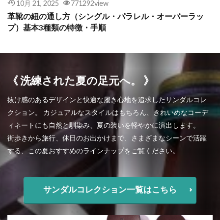
10月 21, 2025
771292view
革靴の紐の通し方（シングル・パラレル・オーバーラッ
プ）基本3種類の特徴・手順
《 洗練された夏の足元へ。 》
抜け感のあるデザインと快適な履き心地を追求したサンダルコレ
クション。 カジュアルなスタイルはもちろん、きれいめなコーデ
ィネートにも自然と馴染み、夏の装いを軽やかに演出します。
街歩きから旅行、休日のお出かけまで、さまざまなシーンで活躍
する、この夏おすすめのラインナップをご覧ください。
サンダルコレクション一覧はこちら