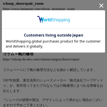
whoop_shoerepair_room
https://www.instagram.com/whoop_shoerepair_room/
フープディドゥ修理工房のInstagramアカウントです
靴修理のビフォーアフターの紹介や、修理に関する質問も受けつけ
ています。
コラム＞靴の修理
https://whoop-de-doo.com/column/category/know/repair/
コラムページにて靴の修理方法などを細かく解説しています。
1987年創業、東京浅草のシューズメーカー「株式会社フープディド
ゥ」が、長年培ってきたプロならではの靴修理にまつわる情報をお
伝えします。
*シューズの状態や製法、デザインによって承れない場合がござい
ますので予めご了承ください。