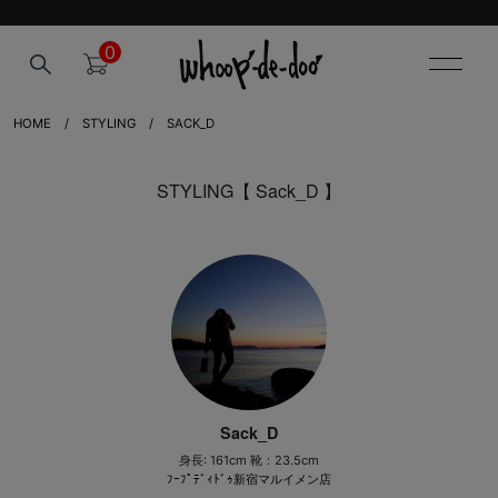
0
HOME
STYLING
SACK_D
STYLING【 Sack_D 】
Sack_D
身長: 161cm 靴：23.5cm
ﾌｰﾌﾟﾃﾞｨﾄﾞｩ新宿マルイメン店