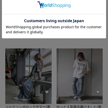
秋まだ？？/着用サイズ：39
#黒Ｔと革靴/着用サイズ：39
ジャクソンポロックサマー/着
やっと人気商品履けました/着