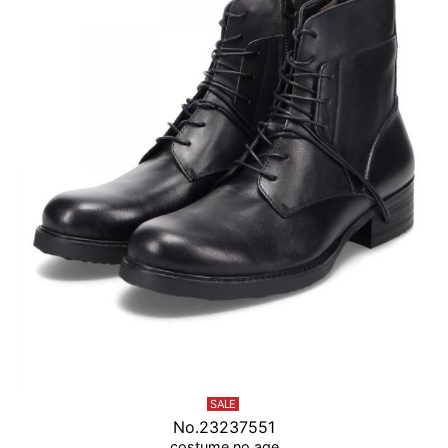
SALE
No.23237551
costume no age