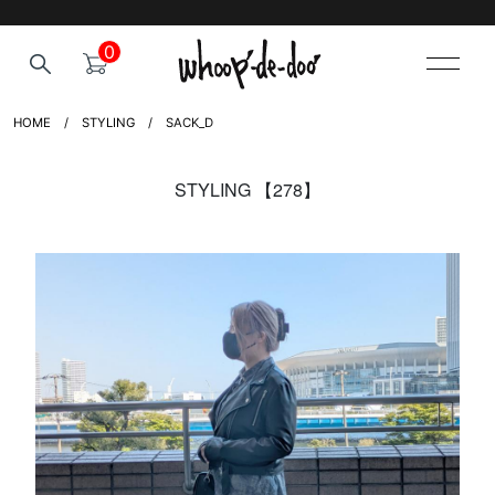
0
HOME
STYLING
SACK_D
STYLING 【278】