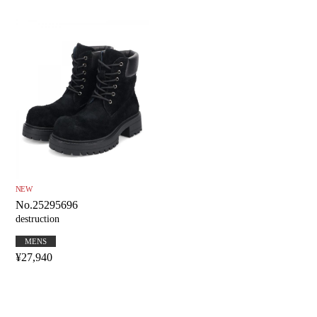
NEW
No.25295696
destruction
MENS
¥27,940