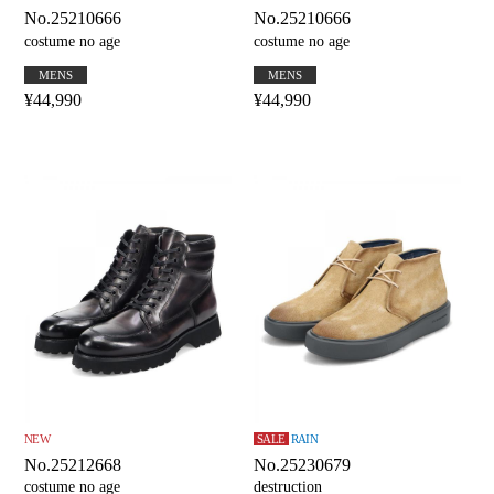
No.25210666
No.25210666
costume no age
costume no age
MENS
MENS
¥44,990
¥44,990
NEW
SALE
RAIN
No.25212668
No.25230679
costume no age
destruction