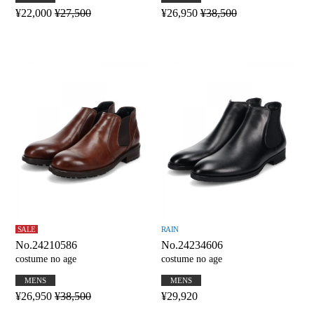
¥22,000
¥27,500
¥26,950
¥38,500
SALE
RAIN
No.24210586
No.24234606
costume no age
costume no age
MENS
MENS
¥26,950
¥38,500
¥29,920