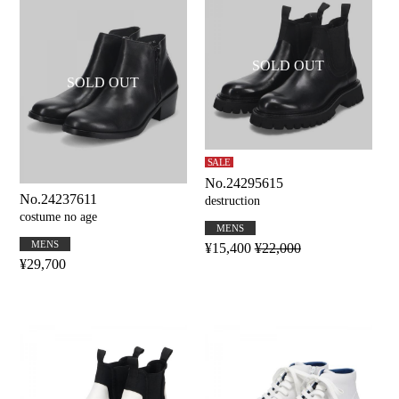
SALE
No.24295615
No.24237611
destruction
costume no age
MENS
MENS
¥15,400
¥22,000
¥29,700