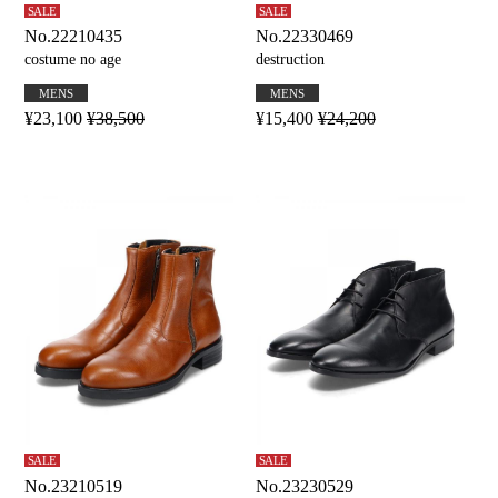
SALE
SALE
No.22210435
No.22330469
costume no age
destruction
MENS
MENS
¥23,100
¥38,500
¥15,400
¥24,200
SALE
SALE
No.23210519
No.23230529