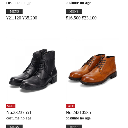
costume no age
costume no age
MENS
MENS
¥21,120
¥35,200
¥16,500
¥23,100
SALE
SALE
No.23237551
No.24210585
costume no age
costume no age
MENS
MENS