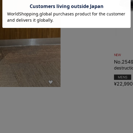
NEW
No.254
destructi
MENS
¥22,990