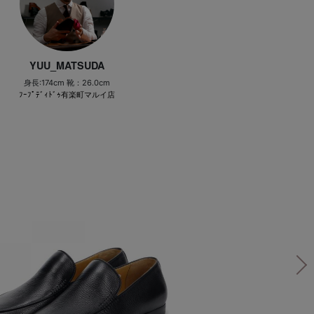
YUU_MATSUDA
身長:174cm 靴：26.0cm
ﾌｰﾌﾟﾃﾞｨﾄﾞｩ有楽町マルイ店