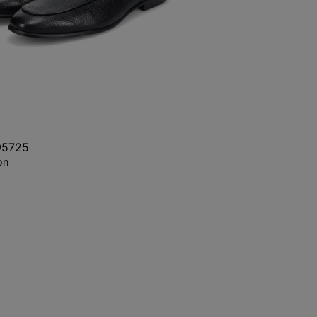
95725
on