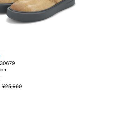
N
230679
ion
0
¥25,960