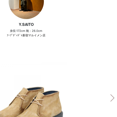
Y.SAITO
身長:172cm 靴：26.0cm
ﾌｰﾌﾟﾃﾞｨﾄﾞｩ新宿マルイメン店