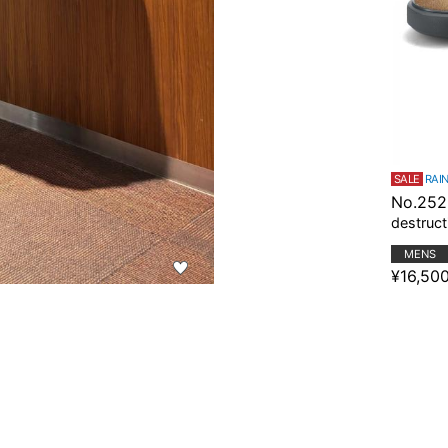
SALE
RAI
No.25
destruct
MENS
¥16,50