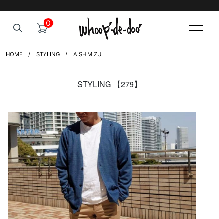
0
HOME
STYLING
A.SHIMIZU
STYLING 【279】