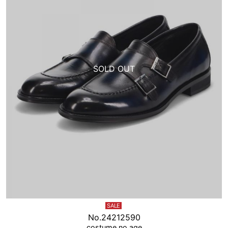
SALE
No.24212590
costume no age