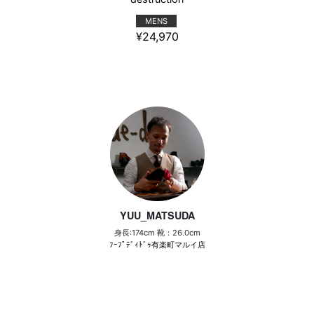
MENS
¥24,970
YUU_MATSUDA
身長:174cm 靴：26.0cm
ﾌｰﾌﾟﾃﾞｨﾄﾞｩ有楽町マルイ店