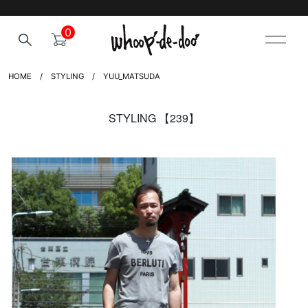
0
HOME
STYLING
YUU_MATSUDA
STYLING 【239】