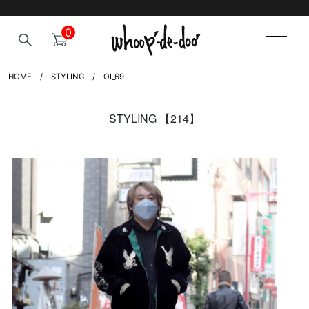
0
HOME
STYLING
OI_69
STYLING 【214】