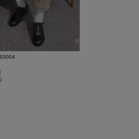
793004
0