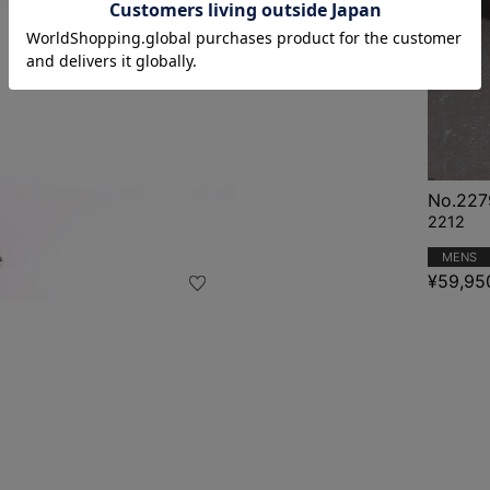
No.22
2212
MENS
¥59,95