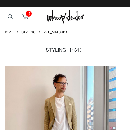
0
HOME
STYLING
YUU_MATSUDA
STYLING 【161】