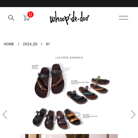
0
HOME
2024_SS
61