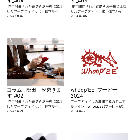
す_#04
す_#03
昨年開催された靴磨き選手権に出場
昨年開催された靴磨き選手権に出場
したフープディドゥ北千住マルイ店
したフープディドゥ北千住マルイ店
の松田店長。 社内では随一の靴磨き
2024.08.02
の松田店長。 今回はフープディド
2024.07.05
技術を持つ松田店長に、愛用の道具
ゥ、そして靴磨きとの出会いを語っ
について聞いてみました。
ていただきました。
コラム : 松田、靴磨きま
whoop'EE' フーピー
す_#02
2024
昨年開催された靴磨き選手権に出場
フープディドゥの展開するカジュア
したフープディドゥ北千住マルイ店
ルライン、whoopEE(フーピー)の新
の松田店長。 2024年大会も出場が
2024.06.21
作シューズを紹介しています。
2024.03.29
決まり、一回戦突破に向けて語って
もらいました。