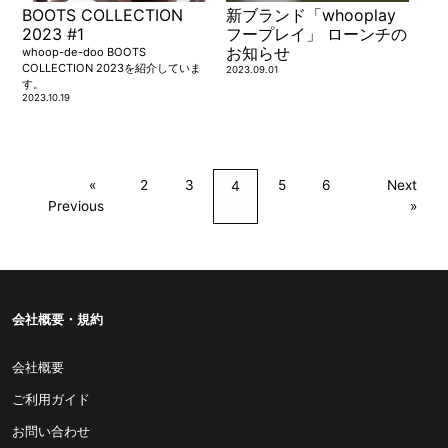
BOOTS COLLECTION
新ブランド「whooplay
2023 #1
フープレイ」 ローンチの
お知らせ
whoop-de-doo BOOTS
COLLECTION 2023を紹介していま
2023.09.01
す。
2023.10.19
2
3
5
6
Next
pag
You're on page
4
Previous
page
会社概要・規約
会社概要
ご利用ガイド
お問い合わせ