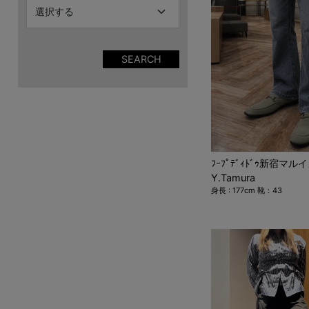
SEARCH
ﾌｰﾌﾟﾃﾞｨﾄﾞｩ新宿マル
Y.Tamura
身⾧ : 177cm 靴：43