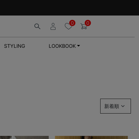
0
0
STYLING
LOOKBOOK