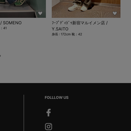
/ SOMENO
ﾌｰﾌﾟﾃﾞｨﾄﾞｩ新宿マルイメン店 /
靴：41
Y.SAITO
身⾧ : 172cm 靴：42
age
FOLLLOW US