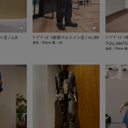
店 / J_K
ﾌｰﾌﾟﾃﾞｨﾄﾞｩ新宿マルイメン店 / oi_69
ﾌｰﾌﾟﾃﾞｨﾄ
身⾧ : 163cm 靴：40
YUU_MAT
身⾧ : 174cm 