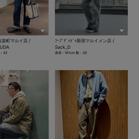
ﾞｩ有楽町マルイ店 /
ﾌｰﾌﾟﾃﾞｨﾄﾞｩ新宿マルイメン店 /
SUDA
Sack_D
靴：42
身⾧ : 161cm 靴：39