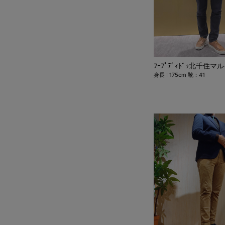
ﾌｰﾌﾟﾃﾞｨﾄﾞｩ北千住マルイ
身⾧ : 175cm 靴：41