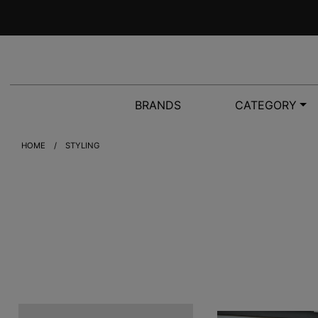
BRANDS
CATEGORY
HOME
STYLING