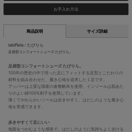
お手入れ方法
商品説明
サイズ詳細
tabiRela / たびりら
足袋型コンフォートシューズ たびりら。
足袋型コンフォートシューズ たびりら。
100年の歴史の中で培った足にフィットする足型とこだわりの
材料を組み合わせた、履き心地を追求した１足です。
アッパーは上質な国産の倉敷帆布を使用、インソールは肌あた
りのよい綿100%刺子を使用しています。
薄くてやわらかいソールは歩きやすく、はだしのような履き心
地を実感できます。
歩きやすくて足にいい
地面をつかむような感覚で、はだしのように気持ちよく歩ける