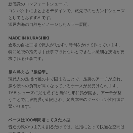
新感覚のコンフォートシューズ。
コンパクトにまとまるデザインで、旅先でのセカンドシューズ
としてもおすすめです。
瀬戸内海の自然をイメージしたカラー展開。
MADE IN KURASHIKI
倉敷の自社工場で職人が1足ずつ時間をかけて作っています。
特に足袋の指先は手仕事で行わないとできない繊細な技術が要
求される仕事です。
足を整える〝足袋型〟
現代人の足指は靴の中で固まることで、足裏のアーチが崩れ、
膝や腰への負荷が高くなっているケースが見受けられます。
TABIシューズに足を通すと自然な形に指が開き、アーチが整
うことで足底筋膜が刺激され、足裏本来のクッション性回復に
繋がります。
ベースは100年間培ってきた木型
普通の靴のつま先を割るだけでは、足指にとって快適な空間は