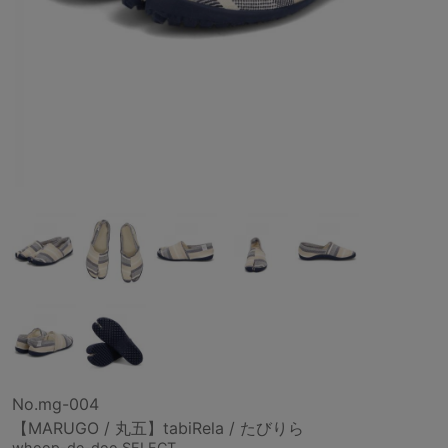
No.mg-004
【MARUGO / 丸五】tabiRela / たびりら
whoop-de-doo SELECT