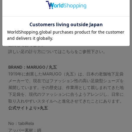
インソールも綿なので、手洗いにてお洗濯が可能です。その際
は中性洗剤をご使用下さい。
詳しいお手入れ方法はこちら。
サイズの選び方
履いた時に爪先に0.5cm~1.0cmのスペースがあるサイズをお
勧めしております。
詳しい足の計り方についてはこちらをご参照下さい。
BRAND：MARUGO / 丸五
1919年に創業したMARUGO（丸五）は、日本の老舗地下足袋
メーカーで、現在ではファッション性の高い足袋型シューズを
展開しています。その歴史は、作業用として親しまれてきた地
下足袋を、現代のファッションに合うようアレンジし、日常に
取り入れやすいスタイルへと進化させてきたことにあります。
公式サイトより>丸五
No：tabiRela
アッパー素材：綿