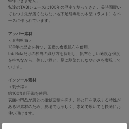
確保できません。
私達のTABIシューズは100年の歴史で培ってきた、長時間履い
てもつま先が痛くならない地下足袋専用の木型（ラスト）をベ
ースに作られています。
アッパー素材
＜倉敷帆布＞
130年の歴史を持つ、国産の倉敷帆布を使用。
tabiRelaだけの独自の織り方を採用し、帆布らしい適度な強度
を持ちながら、美しい柄と、足に馴染むしなやかさを実現して
います。
インソール素材
＜刺子織＞
綿100%刺子織を使用。
表面の凹凸が肌との接触面積を抑え、熱と汗を吸収する特性が
ある綿素材のため、夏場でも涼しく、素足で履いても快適にお
使い頂けます。
お手入れ方法