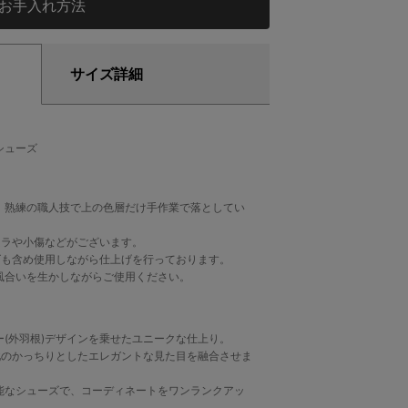
お手入れ方法
RING & SUMMER 2025
アプリ会員様限定 フープディドゥ 2025
サイズ詳細
SS展示会 / 2212浅草店 レポート
25.05.09
2025.02.26
シューズ
、熟練の職人技で上の色層だけ手作業で落としてい
。
ムラや小傷などがございます。
ズも含め使用しながら仕上げを行っております。
風合いを生かしながらご使用ください。
(外羽根)デザインを乗せたユニークな仕上り。
靴のかっちりとしたエレガントな見た目を融合させま
能なシューズで、コーディネートをワンランクアッ