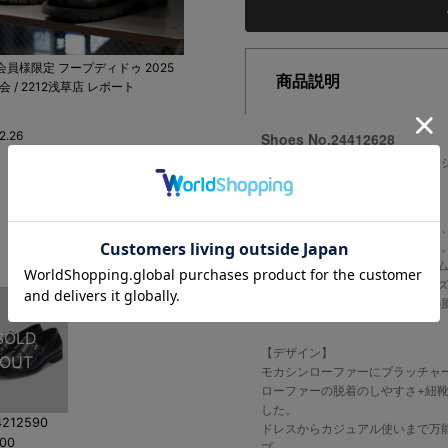
員様限定 フープディドゥ 2025
映画「WIND BREAKER」 木戸大聖さん
SP
商品説明
会 / 2212浅草店 レポート
着用ローファー紹介
20
2.26
2025.12.05
Shoes No.24412628
ローファーと紐靴のハイブリッド
【素材】
二層に色付けされたカウレザーを
き、深みのある革に仕上げました
※本革を使用している為、多少の
※環境問題にも配慮し、当たりキ
天然革を使用しているからこその
【デザイン】
モカシンローファーにブラッチャー
ローファーの脱着のしやすさ+紐
した。
4212590
ドレスからカジュアル使いまで万
000
プ。