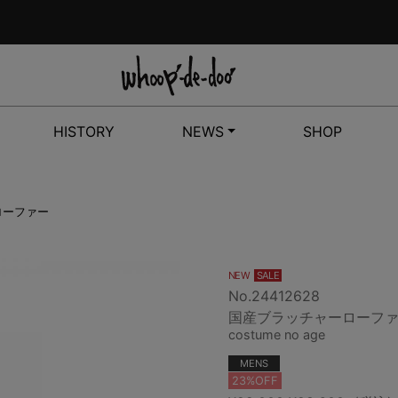
HISTORY
NEWS
SHOP
ローファー
NEW
SALE
No.24412628
国産ブラッチャーローフ
costume no age
MENS
23%OFF