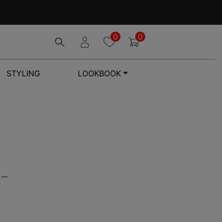
0
0
STYLING
LOOKBOOK
ァー